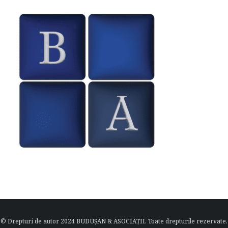
© Drepturi de autor 2024 BUDUȘAN & ASOCIAȚII. Toate drepturile rezervate.