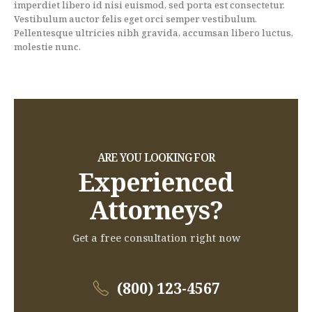
imperdiet libero id nisi euismod, sed porta est consectetur.
Vestibulum auctor felis eget orci semper vestibulum.
Pellentesque ultricies nibh gravida, accumsan libero luctus,
molestie nunc.
ARE YOU LOOKING FOR
Experienced
Attorneys?
Get a free consultation right now
(800) 123-4567