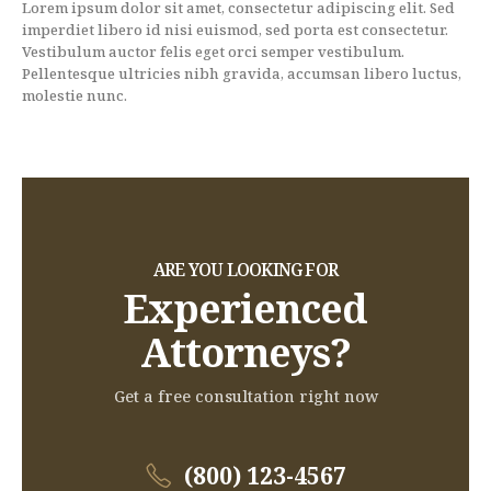
Lorem ipsum dolor sit amet, consectetur adipiscing elit. Sed
imperdiet libero id nisi euismod, sed porta est consectetur.
Vestibulum auctor felis eget orci semper vestibulum.
Pellentesque ultricies nibh gravida, accumsan libero luctus,
molestie nunc.
ARE YOU LOOKING FOR
Experienced
Attorneys?
Get a free consultation right now
(800) 123-4567