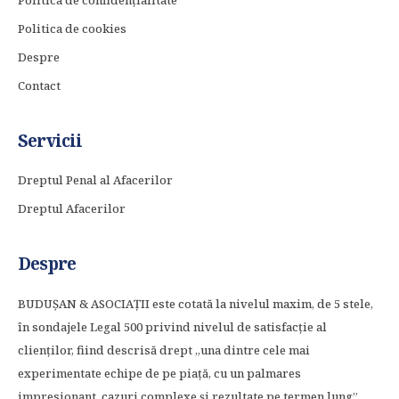
Politica de confidențialitate
Politica de cookies
Despre
Contact
Servicii
Dreptul Penal al Afacerilor
Dreptul Afacerilor
Despre
BUDUȘAN & ASOCIAȚII este cotată la nivelul maxim, de 5 stele,
în sondajele Legal 500 privind nivelul de satisfacție al
clienților, fiind descrisă drept „una dintre cele mai
experimentate echipe de pe piață, cu un palmares
impresionant, cazuri complexe și rezultate pe termen lung”.