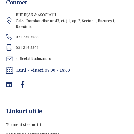
Contact
BUDUȘAN & ASOCIAȚII
Calea Dorobanților nr. 43, etaj 1, ap. 2, Sector 1, București,
România
021 230 5088
021 316 8394
office[at]budusan.ro
Luni - Vineri 09:00 - 18:00
Linkuri utile
Termeni și condiții