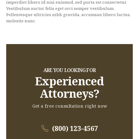
imperdiet libero id nisi euismod, sed porta est consectetur.
Vestibulum auctor felis eget orci semper vestibulum.
Pellentesque ultricies nibh gravida, accumsan libero luctus,
molestie nunc.
ARE YOU LOOKING FOR
Experienced
Attorneys?
Get a free consultation right now
(800) 123-4567