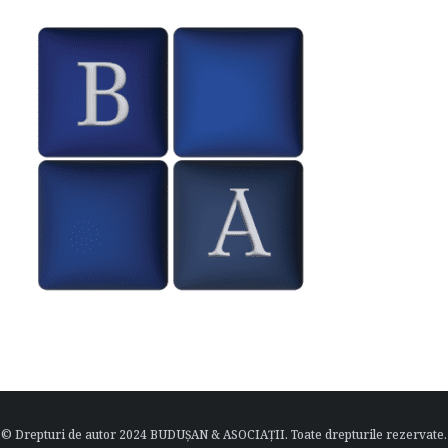
© Drepturi de autor 2024 BUDUȘAN & ASOCIAȚII. Toate drepturile rezervate.